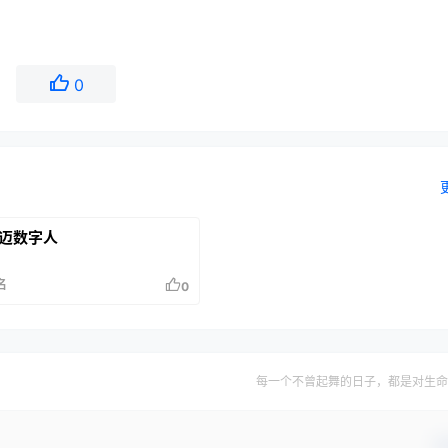
0
迈数字人
名
0
每一个不曾起舞的日子，都是对生命
确