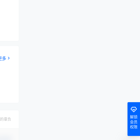
更多
解锁
的辜负
会员
权限
认修改