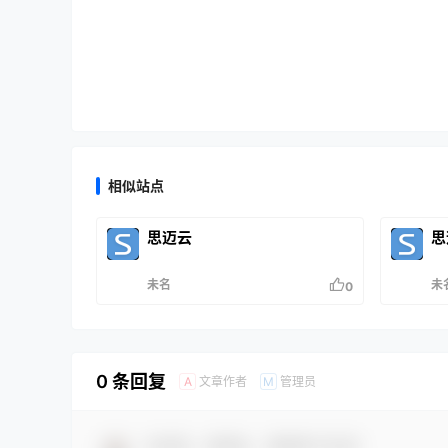
相似站点
思迈云
思
未名
未
0
0 条回复
文章作者
管理员
A
M
欢迎您，新朋友，感谢参与互动！