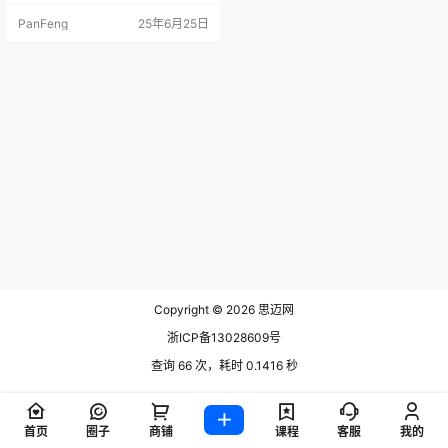
随着版本更新增加了很多小功能，
PanFeng
25年6月25日
比如下载资源统计、签到统计、搜
索统计、私信管理等等。 这个插件
非常实用，基本B2主题必备插件
Copyright © 2026
思迈网
浙ICP备13028609号
查询 66 次，耗时 0.1416 秒
首页
圈子
商铺
课程
客服
我的