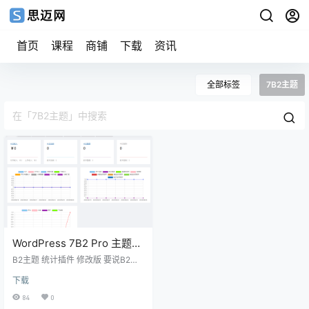
首页
课程
商铺
下载
资讯
全部标签
7B2主题
WordPress 7B2 Pro 主题统
计插件修改版
B2主题 统计插件 修改版 要说B2主
题的插件肯定是绕不开 3xs 这个作
下载
者的。3xs在7b2时期就开发过很多
款插件了。 这个B2统计插件是专门
84
0
统计B2主题的收入与积分支出等，