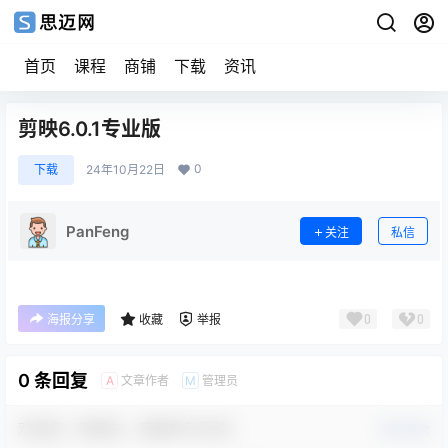
首页
课程
商铺
下载
资讯
剪映6.0.1专业版
0
下载
24年10月22日
PanFeng
关注
私信
0
0
海报分享
收藏
举报
0 条回复
文章作者
管理员
A
M
欢迎您，新朋友，感谢参与互动！
确认修改