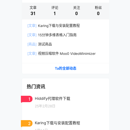
查理·芒格的原则
文章
评论
关注
粉丝
31
1
0
0
查理箴言
沃尔特·艾萨克森的《马斯克传》
[文章]
Karing下载与安装配置教程
滚雪球：巴菲特和他的财富人生
[文章]
15分钟多维表格入门指南
经济学家托马斯·马尔萨斯的《人口论》
[商品]
测试商品
维姬·罗宾和乔·多明格斯的《你的金钱
[文章]
视频压缩软件 Moo0 VideoMinimizer
还是你的生命》
罗伯特·清崎的《富爸爸投资指南》
Ta的全部动态
美国作家J.L. 柯林斯的《简单致富》
热门资讯
美国心理学家丹尼尔·卡尼曼的《思考，
快与慢》
1
Hiddify代理软件下载
美国投资家吉姆·罗杰斯的《最富足的投
25年2月28日
资》
艾克哈特·托利的《当下的力量》
2
Karing下载与安装配置教程
英国心理学家罗伯特·戴博德的《蛤蟆先