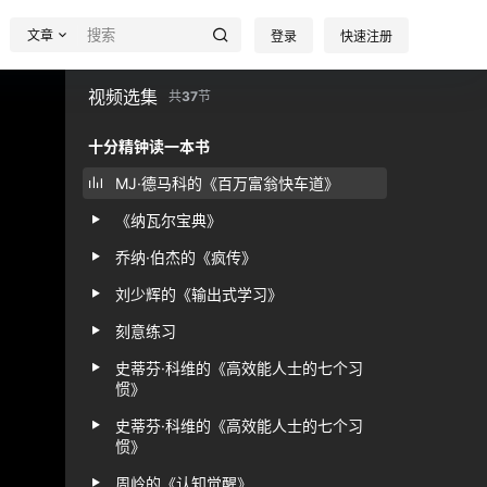
文章
登录
快速注册
视频选集
共
37
节
十分精钟读一本书
MJ·德马科的《百万富翁快车道》
《纳瓦尔宝典》
乔纳·伯杰的《疯传》
刘少辉的《输出式学习》
刻意练习
史蒂芬·科维的《高效能人士的七个习
惯》
史蒂芬·科维的《高效能人士的七个习
惯》
周岭的《认知觉醒》