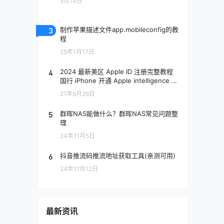
5月14日
生去看心理医生》
被讨厌的勇气
3
制作苹果描述文件app.mobileconfig的教
程
詹姆斯·克利尔的《原子习惯》
25年1月17日
说服的艺术
4
2024 最新美区 Apple ID 注册完整教程
陈欢的《单干》
国行 iPhone 开通 Apple intelligence 教
程 (跳过付款方式)
雷纳·齐特尔曼的《富人的逻辑》
21年6月26日
香帅2025年新作《钱从哪里来6：叙事
5
群晖NAS能做什么？群晖NAS常见问题整
之年》
理
24年11月5日
6
抖音推流码推流地址获取工具(亲测可用)
24年11月12日
最新资讯