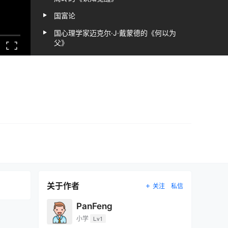
国富论
国心理学家迈克尔·J·戴蒙德的《何以为
父》
巴菲特致股东的信
彼得·蒂尔和布雷克·马斯特斯的《从0到
1》
托马斯·科里的《富有的习惯》
拿破仑·希尔的《思考致富》
摩根·豪泽尔的《致富心态》
日本作家渡边淳一的《钝感力》
日本脑科学家池谷裕二的《考试脑科
学》
关于作者
关注
私信
李笑来的《财富自由之路》
PanFeng
松浦弥太郎的《慢慢变富》
小学
Lv1